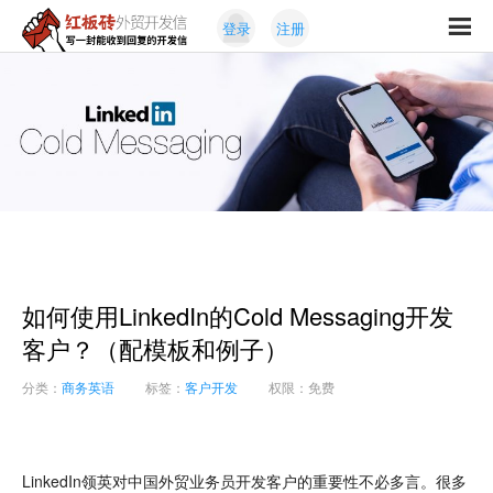
Skip
Skip
登录
注册
to
to
红
primary
content
写
板
navigation
一
砖
封
外
能
贸
收
开
发
到
信
回
复
的
开
如何使用LinkedIn的Cold Messaging开发
发
信
客户？（配模板和例子）
分类：
商务英语
标签：
客户开发
权限：免费
LinkedIn领英对中国外贸业务员开发客户的重要性不必多言。很多