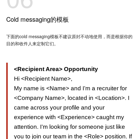
Cold messaging的模板
下面的cold messaging模板不建议原封不动地使用，而是根据你的
目的和收件人来定制它们。
<Recipient Area> Opportunity
Hi <Recipient Name>,
My name is <Name> and I’m a recruiter for
<Company Name>, located in <Location>. I
came across your profile and your
experience with <Experience> caught my
attention. I’m looking for someone just like
you to join our team in the <Role> position. If