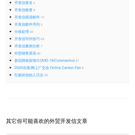
开发信签名
2
开发信检查
8
开发信跟进邮件
10
开发信邮件序列
3
分歧处理
20
开发信写作技巧
65
开发信案例分析
7
外贸销售英语
90
新冠肺炎疫情/COVID-19/Coronavirus
31
2020在线/网上广交会 Online Canton Fair
8
红板砖创始人日志
35
其它你可能喜欢的外贸开发信文章