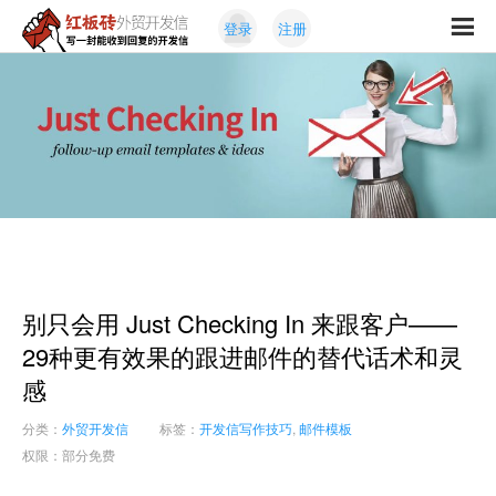
Skip
Skip
登录
注册
to
to
红
primary
content
写
板
navigation
一
砖
封
外
能
贸
收
开
发
到
信
回
复
的
开
别只会用 Just Checking In 来跟客户——
发
信
29种更有效果的跟进邮件的替代话术和灵
感
分类：
外贸开发信
标签：
开发信写作技巧
,
邮件模板
权限：部分免费