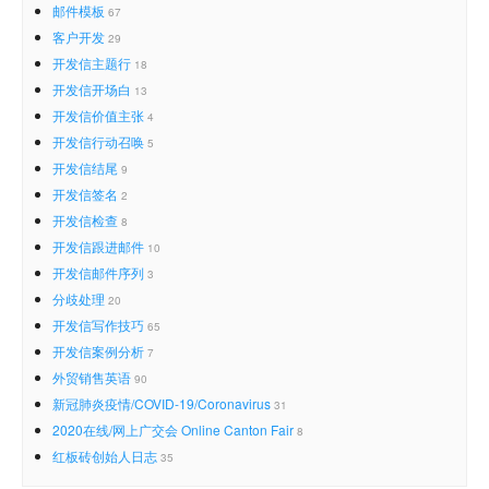
邮件模板
67
客户开发
29
开发信主题行
18
开发信开场白
13
开发信价值主张
4
开发信行动召唤
5
开发信结尾
9
开发信签名
2
开发信检查
8
开发信跟进邮件
10
开发信邮件序列
3
分歧处理
20
开发信写作技巧
65
开发信案例分析
7
外贸销售英语
90
新冠肺炎疫情/COVID-19/Coronavirus
31
2020在线/网上广交会 Online Canton Fair
8
红板砖创始人日志
35