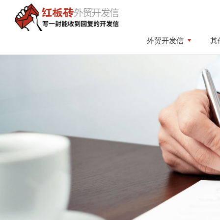
Skip
Skip
to
to
primary
content
红
写
外贸开发信
其
板
navigation
一
砖
封
外
贸
能
开
收
发
到
信
回
复
的
开
发
信