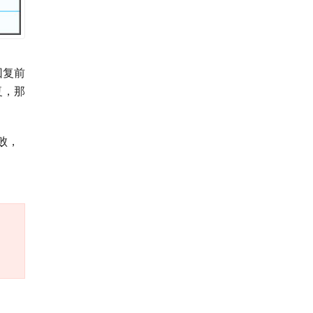
回复前
复，那
成败，