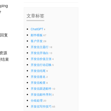
ing
？
文章标签
ChatGPT
4
察回复
邮件模板
67
客户开发
29
开发信主题行
18
力资源
开发信开场白
13
些结束
开发信价值主张
4
开发信行动召唤
5
开发信结尾
9
开发信签名
2
开发信检查
8
开发信跟进邮件
10
开发信邮件序列
3
分歧处理
20
开发信写作技巧
65