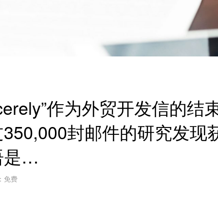
incerely”作为外贸开发信的结
50,000封邮件的研究发现
语是…
：免费