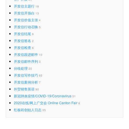
开发信主题行
18
开发信开场白
13
开发信价值主张
4
开发信行动召唤
5
开发信结尾
9
开发信签名
2
开发信检查
8
开发信跟进邮件
10
开发信邮件序列
3
分歧处理
20
开发信写作技巧
65
开发信案例分析
7
外贸销售英语
90
新冠肺炎疫情/COVID-19/Coronavirus
31
2020在线/网上广交会 Online Canton Fair
8
红板砖创始人日志
35