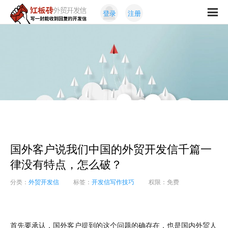
Skip
Skip
登录
注册
to
to
红
primary
content
写
板
navigation
一
砖
封
外
能
贸
收
开
发
到
信
回
复
的
开
国外客户说我们中国的外贸开发信千篇一
发
信
律没有特点，怎么破？
分类：
外贸开发信
标签：
开发信写作技巧
权限：免费
首先要承认，国外客户提到的这个问题的确存在，也是国内外贸人