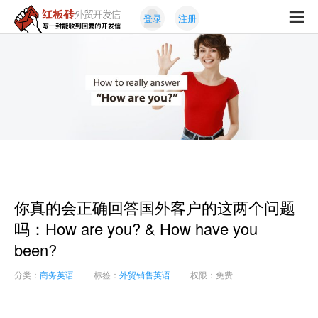
Skip
Skip
登录
注册
to
to
红
primary
content
写
板
navigation
一
砖
封
外
能
贸
收
开
发
到
信
回
复
的
开
你真的会正确回答国外客户的这两个问题
发
信
吗：How are you? & How have you
been?
分类：
商务英语
标签：
外贸销售英语
权限：免费