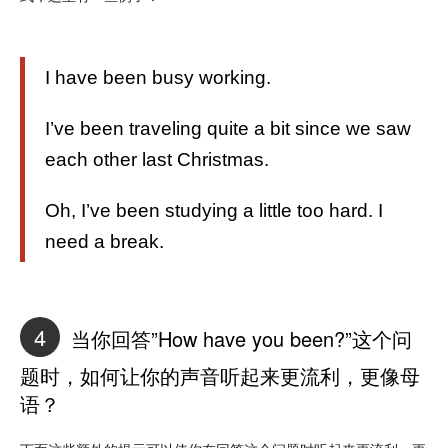
I have been busy working.
I’ve been traveling quite a bit since we saw
each other last Christmas.
Oh, I’ve been studying a little too hard. I
need a break.
4
当你回答”How have you been?”这个问
题时，如何让你的声音听起来更流利，更像母
语？