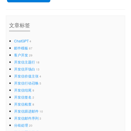
文章标签
ChatGPT
4
邮件模板
67
客户开发
29
开发信主题行
18
开发信开场白
13
开发信价值主张
4
开发信行动召唤
5
开发信结尾
9
开发信签名
2
开发信检查
8
开发信跟进邮件
10
开发信邮件序列
3
分歧处理
20