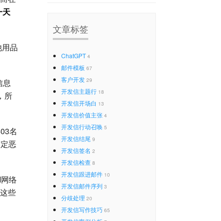
一天
文章标签
他用品
ChatGPT
4
邮件模板
67
客户开发
29
信息
开发信主题行
18
，所
开发信开场白
13
开发信价值主张
4
开发信行动召唤
5
03名
开发信结尾
9
确定恶
开发信签名
2
开发信检查
8
开发信跟进邮件
10
M网络
开发信邮件序列
3
踪这些
分歧处理
20
。
开发信写作技巧
65