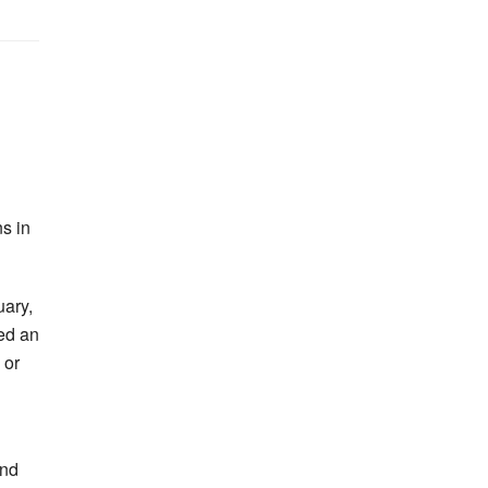
ns in
uary,
ned an
 or
and