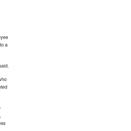
oyee
to a
said.
 who
nted
e
,
ess