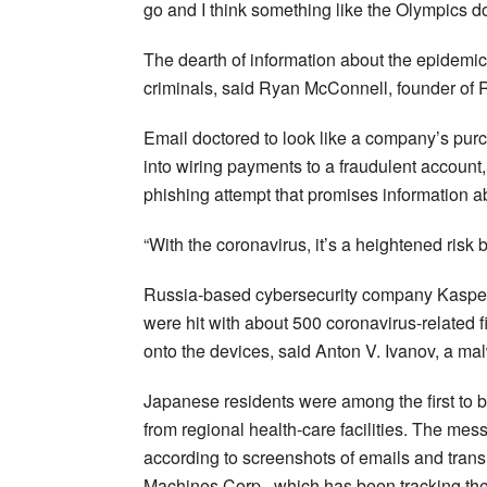
go and I think something like the Olympics doe
The dearth of information about the epidemic,
criminals, said Ryan McConnell, founder of 
Email doctored to look like a company’s purc
into wiring payments to a fraudulent account,
phishing attempt that promises information 
“With the coronavirus, it’s a heightened risk 
Russia-based cybersecurity company Kaspersk
were hit with about 500 coronavirus-related
onto the devices, said Anton V. Ivanov, a ma
Japanese residents were among the first to b
from regional health-care facilities. The mes
according to screenshots of emails and trans
Machines Corp., which has been tracking th