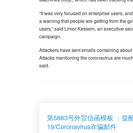
“It was very focused on enterprise users, and
a warning that people are getting from the go
users,” said Limor Kessem, an executive secu
campaign.
Attackers have sent emails containing about 
Attacks mentioning the coronavirus are much
said.
第5883号外贸信函模板 ：提
19/Coronavirus诈骗邮件