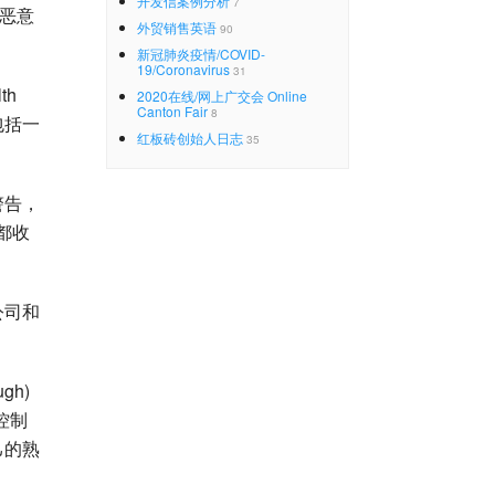
开发信案例分析
7
的恶意
外贸销售英语
90
新冠肺炎疫情/COVID-
19/Coronavirus
31
th
2020在线/网上广交会 Online
Canton Fair
8
包括一
红板砖创始人日志
35
警告，
都收
公司和
gh)
控制
己的熟