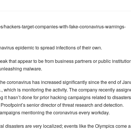
ckers-target-companies-with-fake-coronavirus-warnings-
avirus epidemic to spread infections of their own.
ak that appear to be from business partners or public institutio
, unleashing malware.
e coronavirus has increased significantly since the end of Jan
c., which is monitoring the activity. The company recently assig
g it hasn’t done for prior hacking campaigns related to disasters
roofpoint’s senior director of threat research and detection.
 campaigns mentioning the coronavirus every workday.
ural disasters are very localized; events like the Olympics come 