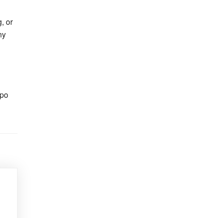
, or
ny
ppo