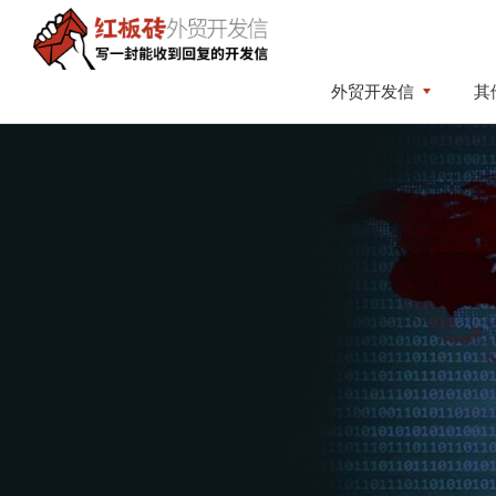
Skip
Skip
to
to
primary
content
红
写
外贸开发信
其
板
navigation
一
砖
封
外
贸
能
开
收
发
到
信
回
复
的
开
发
信