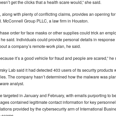
sn’t get the clicks that a health scare would,” she said.
 along with plenty of conflicting claims, provides an opening for
R. McConnell Group PLLC, a law firm in Houston.
hase order for face masks or other supplies could trick an empl
 he said. Individuals could provide personal details in response 
about a company’s remote-work plan, he said.
because it’s a good vehicle for fraud and people are scared,” he 
y Lab said it had detected 403 users of its security products
 files. The company hasn’t determined how the malware was pla
lware analyst.
e targeted in January and February, with emails purporting to b
sages contained legitimate contact information for key personnel
lations provided by the cybersecurity arm of International Busin
e scams.