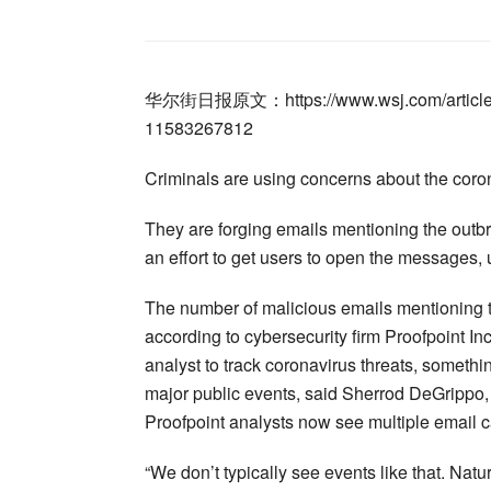
华尔街日报原文：https://www.wsj.com/articles/ha
11583267812
Criminals are using concerns about the coron
They are forging emails mentioning the outbre
an effort to get users to open the messages
The number of malicious emails mentioning th
according to cybersecurity firm Proofpoint In
analyst to track coronavirus threats, somethin
major public events, said Sherrod DeGrippo, P
Proofpoint analysts now see multiple email
“We don’t typically see events like that. Nat