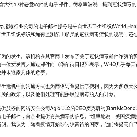
送了包含大约12种恶意软件的电子邮件。德格里波说，提到冠状病毒
发给运输行业公司的电子邮件据称是来自世界卫生组织(World Heal
件中包括了世卫组织标识和如何监测船上船员的冠状病毒症状的说明，还
行为的发生。该机构在其官网上发布了关于冠状病毒邮件诈骗的
的一位女发言人通过邮件向《华尔街日报》表示，WHO几乎每天
她并未透露具体的数字。
共卫生危机中的沟通方式也为网络钓鱼提供了便利，因为大多数大
有关的政策，以及他们处理可能接触过病毒的人的计划。
网络安全公司Agio LLC的CEO麦克唐纳(Bart McDonou
电子邮件，向企业提供有关病毒的信息。“坦率地说，美国疾病
高明。我认为，随着疫情开始影响较富裕的国家，他们将提高自