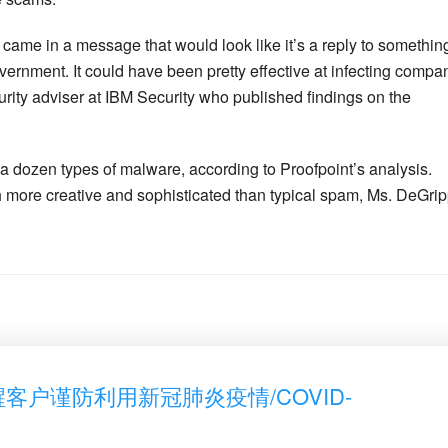
 came in a message that would look like it’s a reply to something
vernment. It could have been pretty effective at infecting compa
rity adviser at IBM Security who published findings on the
a dozen types of malware, according to Proofpoint’s analysis.
 more creative and sophisticated than typical spam, Ms. DeGri
醒客户谨防利用新冠肺炎疫情/COVID-