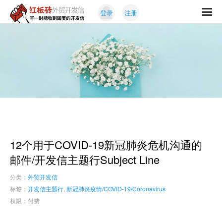
Skip
Skip
登录
注册
to
to
红
primary
content
写
板
navigation
一
砖
封
外
能
贸
收
开
发
到
信
回
复
的
开
12个用于COVID-19新冠肺炎危机沟通的
发
信
邮件/开发信主题行Subject Line
分类：
外贸开发信
标签：
开发信主题行
,
新冠肺炎疫情/COVID-19/Coronavirus
权限：付费