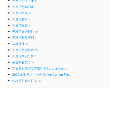
开发信价值主张
4
开发信行动召唤
5
开发信结尾
9
开发信签名
2
开发信检查
8
开发信跟进邮件
10
开发信邮件序列
3
分歧处理
20
开发信写作技巧
65
开发信案例分析
7
外贸销售英语
90
新冠肺炎疫情/COVID-19/Coronavirus
31
2020在线/网上广交会 Online Canton Fair
8
红板砖创始人日志
35