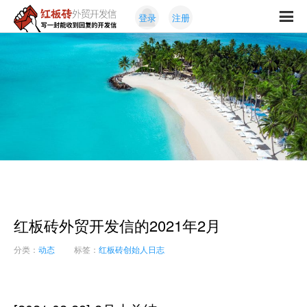
Skip
Skip
登录
注册
to
to
红
primary
content
写
板
navigation
一
砖
封
外
能
贸
收
开
发
到
信
回
复
的
开
发
信
红板砖外贸开发信的2021年2月
分类：
动态
标签：
红板砖创始人日志