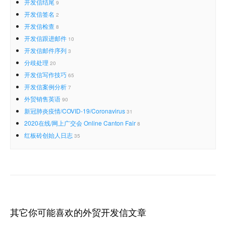
开发信结尾
9
开发信签名
2
开发信检查
8
开发信跟进邮件
10
开发信邮件序列
3
分歧处理
20
开发信写作技巧
65
开发信案例分析
7
外贸销售英语
90
新冠肺炎疫情/COVID-19/Coronavirus
31
2020在线/网上广交会 Online Canton Fair
8
红板砖创始人日志
35
其它你可能喜欢的外贸开发信文章