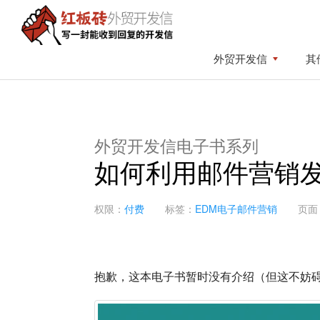
Skip
Skip
to
to
primary
content
红
写
外贸开发信
其
板
navigation
一
砖
封
外
贸
能
开
收
发
外贸开发信电子书系列
到
信
如何利用邮件营销
回
复
的
权限：
付费
标签：
EDM电子邮件营销
页面
开
发
信
抱歉，这本电子书暂时没有介绍（但这不妨