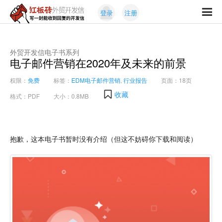
Skip
Skip
登录
注册
to
to
红
primary
content
写
板
navigation
一
砖
封
外贸开发信电子书系列
外
电子邮件营销在2020年及未来的前景
能
贸
收
开
权限：
免费
标签：
EDM电子邮件营销
,
行业报告
页面：18页
发
到
收藏
信
格式：PDF
大小：0.8MB
回
复
的
开
抱歉，这本电子书暂时没有介绍（但这不妨碍你下载和阅读）
发
信