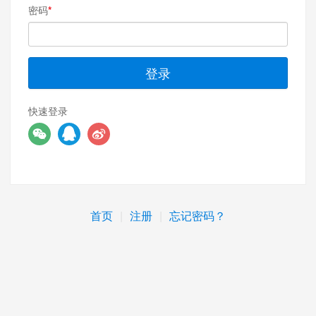
密码
登录
快速登录
首页
|
注册
|
忘记密码？