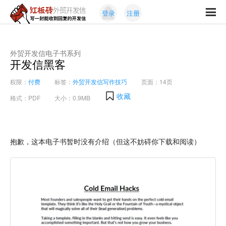
Skip
Skip
登录
注册
to
to
红
primary
content
写
板
navigation
一
砖
封
外贸开发信电子书系列
外
开发信黑客
能
贸
收
开
权限：
付费
标签：
外贸开发信写作技巧
页面：14页
发
到
收藏
信
格式：PDF
大小：0.9MB
回
复
的
开
抱歉，这本电子书暂时没有介绍（但这不妨碍你下载和阅读）
发
信