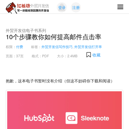
Skip
Skip
登录
注册
to
to
红
primary
content
写
板
navigation
一
砖
封
外贸开发信电子书系列
外
10个步骤教你如何提高邮件点击率
能
贸
收
开
权限：
付费
标签：
外贸开发信写作技巧
,
外贸开发信打开率
发
到
收藏
信
页面：37页
格式：PDF
大小：2.4MB
回
复
的
开
抱歉，这本电子书暂时没有介绍（但这不妨碍你下载和阅读）
发
信