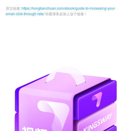
原文链接:
https://hongbanzhuan.com/ebook/guide-to-increasing-your-
email-click-through-rate/
转载请务必加上这个链接！