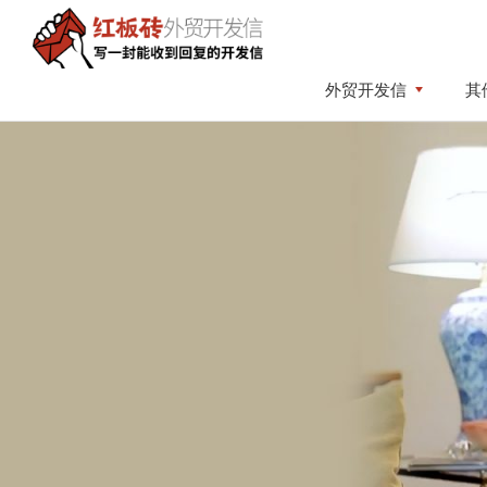
Skip
Skip
to
to
primary
content
红
写
外贸开发信
其
板
navigation
一
砖
封
外
贸
能
开
收
发
到
信
回
复
的
开
发
信