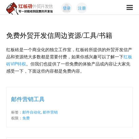
Skip
Skip
登录
注册
to
to
红
primary
content
写
板
navigation
一
砖
封
免费外贸开发信周边资源/工具/书籍
外
能
贸
收
开
红板砖是一个商业化的独立工作室，红板砖所提供的外贸开发信产
发
到
品和资源绝大多数都是需要付费，如果你感兴趣可以了解一下
红板
信
回
砖VIP特权
。但我们也提供了一些免费的体验产品或内容让大家先
复
感受一下，下面这些内容都是免费内容。
的
开
发
信
邮件营销工具
标签：
邮件自动化
,
邮件营销
权限：
免费