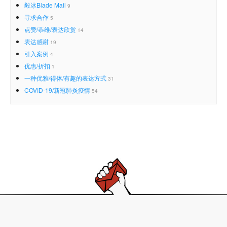
毅冰Blade Mail
9
寻求合作
5
点赞/恭维/表达欣赏
14
表达感谢
19
引入案例
4
优惠/折扣
1
一种优雅/得体/有趣的表达方式
31
COVID-19/新冠肺炎疫情
54