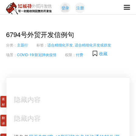
Skip
Skip
登录
注册
to
to
红
primary
content
写
板
navigation
一
砖
封
6794号外贸开发信例句
外
能
贸
分类：
主题行
标签：
适合精细化开发
,
适合精细化开发或群发
收
开
发
到
收藏
场景：
COVID-19/新冠肺炎疫情
权限：
付费
信
回
复
的
开
发
信
隐藏内容
隐藏内容