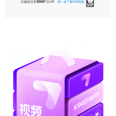
+
3000
红板砖已有
位VIP，
进一步了解VIP特权