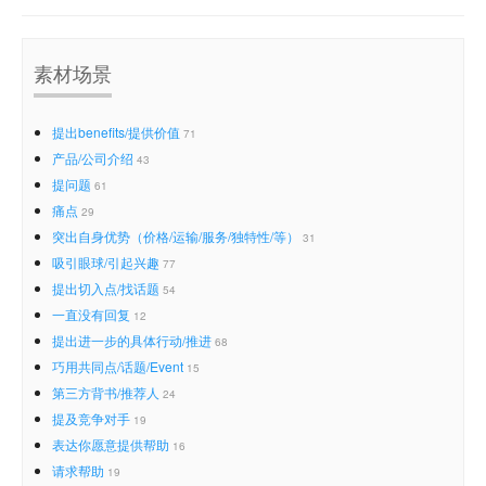
素材场景
提出benefits/提供价值
71
产品/公司介绍
43
提问题
61
痛点
29
突出自身优势（价格/运输/服务/独特性/等）
31
吸引眼球/引起兴趣
77
提出切入点/找话题
54
一直没有回复
12
提出进一步的具体行动/推进
68
巧用共同点/话题/Event
15
第三方背书/推荐人
24
提及竞争对手
19
表达你愿意提供帮助
16
请求帮助
19