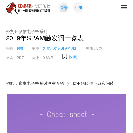
Skip
Skip
登录
注册
to
to
红
primary
content
写
板
navigation
一
砖
封
外贸开发信电子书系列
外
2019年SPAM触发词一览表
能
贸
收
开
权限：
付费
标签：
外贸开发信SPAM词汇
页面：8页
发
到
收藏
信
格式：PDF
大小：0.6MB
回
复
的
开
抱歉，这本电子书暂时没有介绍（但这不妨碍你下载和阅读）
发
信