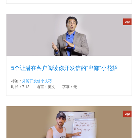
VIP
5个让潜在客户阅读你开发信的“卑鄙”小花招
标签：
外贸开发信小技巧
时长：7:18
语言：英文
字幕：无
VIP