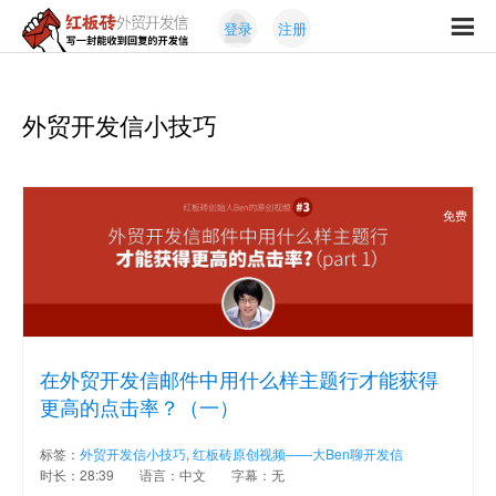
Skip
Skip
登录
注册
to
to
红
primary
content
写
板
navigation
一
砖
封
外贸开发信小技巧
外
能
贸
收
开
发
到
信
回
免费
复
的
开
发
信
在外贸开发信邮件中用什么样主题行才能获得
更高的点击率？（一）
标签：
外贸开发信小技巧
,
红板砖原创视频——大Ben聊开发信
时长：28:39
语言：中文
字幕：无