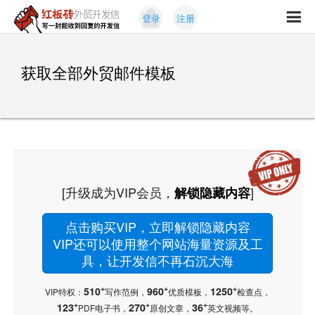
Skip
Skip
登录
注册
to
to
红
primary
content
写
板
navigation
一
砖
获取全部外贸邮件模板
封
外
能
贸
收
开
发
到
信
回
复
的
开
[升级成为VIP会员，
]
解锁隐藏内容
发
信
点击购买VIP，立即解锁隐藏内容
VIP还可以使用整个网站海量资源及工
具，让开发信不再石沉大海
+
+
+
510
960
1250
VIP特权：
写作范例，
优质模板，
检查点，
+
+
+
123
270
36
PDF电子书，
原创文章，
英文视频等。