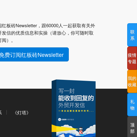
红板砖Newsletter，跟60000人一起获取有关外
联
开发信的优质信息和实操（请放心，你可随时取
系
订阅）。
免费订阅红板砖Newsletter
疫情
专题
我的
收藏
礼
物
系
《灯塔》
顶
部