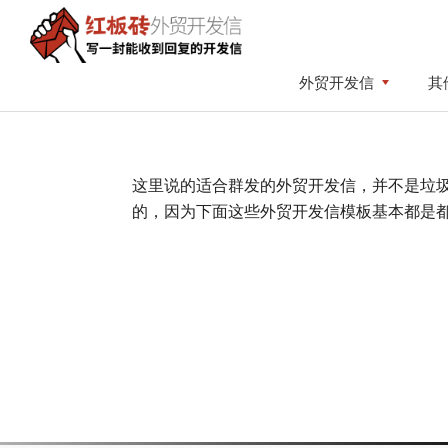
Skip
Skip
to
to
primary
content
红
写
外贸开发信
其
板
navigation
一
砖
封
外
贸
能
开
收
这里说的适合群发的外贸开发信，并不是垃圾邮
发
到
信
的，因为下面这些外贸开发信模板基本都是都是以“Hi
回
复
的
开
发
信