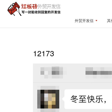
Skip
Skip
to
to
primary
content
红
写
外贸开发信
其
板
navigation
一
砖
封
外
贸
能
开
收
发
12173
到
信
回
复
的
开
发
信