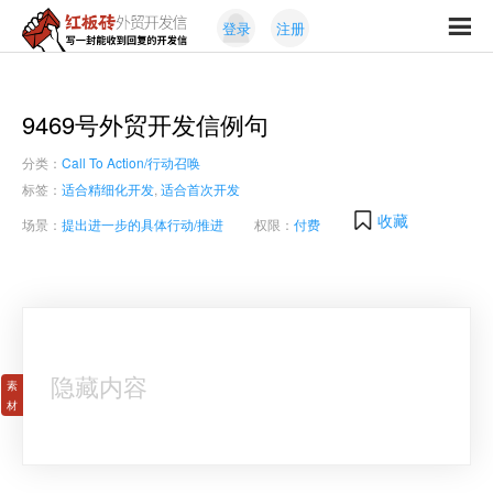
Skip
Skip
登录
注册
to
to
红
primary
content
写
板
navigation
一
砖
封
9469号外贸开发信例句
外
能
贸
分类：
Call To Action/行动召唤
收
开
发
到
标签：
适合精细化开发
,
适合首次开发
信
回
收藏
场景：
提出进一步的具体行动/推进
权限：
付费
复
的
开
发
信
隐藏内容