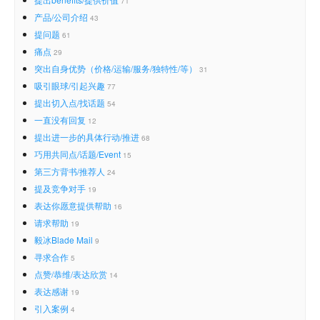
71
产品/公司介绍
43
提问题
61
痛点
29
突出自身优势（价格/运输/服务/独特性/等）
31
吸引眼球/引起兴趣
77
提出切入点/找话题
54
一直没有回复
12
提出进一步的具体行动/推进
68
巧用共同点/话题/Event
15
第三方背书/推荐人
24
提及竞争对手
19
表达你愿意提供帮助
16
请求帮助
19
毅冰Blade Mail
9
寻求合作
5
点赞/恭维/表达欣赏
14
表达感谢
19
引入案例
4