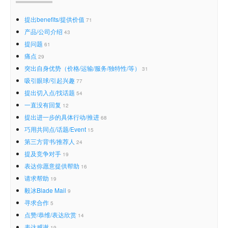
提出benefits/提供价值
71
产品/公司介绍
43
提问题
61
痛点
29
突出自身优势（价格/运输/服务/独特性/等）
31
吸引眼球/引起兴趣
77
提出切入点/找话题
54
一直没有回复
12
提出进一步的具体行动/推进
68
巧用共同点/话题/Event
15
第三方背书/推荐人
24
提及竞争对手
19
表达你愿意提供帮助
16
请求帮助
19
毅冰Blade Mail
9
寻求合作
5
点赞/恭维/表达欣赏
14
表达感谢
19