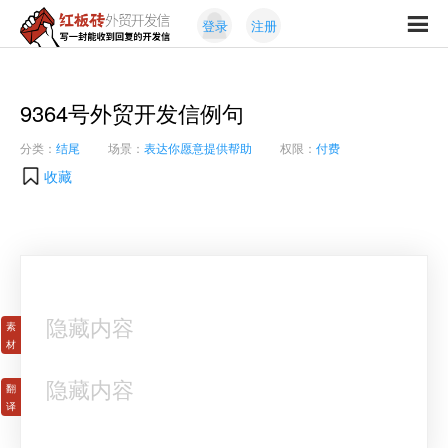
Skip
Skip
登录
注册
to
to
红
primary
content
写
板
navigation
一
砖
封
9364号外贸开发信例句
外
能
贸
分类：
结尾
场景：
表达你愿意提供帮助
权限：
付费
收
开
发
到
收藏
信
回
复
的
开
发
信
隐藏内容
隐藏内容