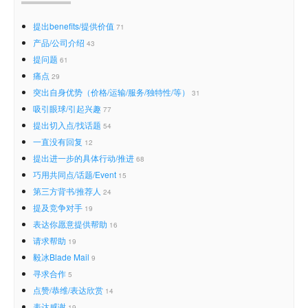
提出benefits/提供价值
71
产品/公司介绍
43
提问题
61
痛点
29
突出自身优势（价格/运输/服务/独特性/等）
31
吸引眼球/引起兴趣
77
提出切入点/找话题
54
一直没有回复
12
提出进一步的具体行动/推进
68
巧用共同点/话题/Event
15
第三方背书/推荐人
24
提及竞争对手
19
表达你愿意提供帮助
16
请求帮助
19
毅冰Blade Mail
9
寻求合作
5
点赞/恭维/表达欣赏
14
表达感谢
19