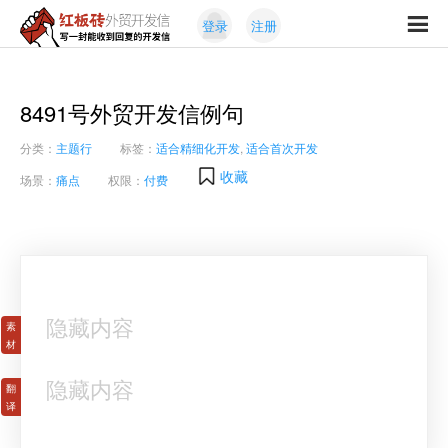
Skip
Skip
登录
注册
to
to
红
primary
content
写
板
navigation
一
砖
封
8491号外贸开发信例句
外
能
贸
分类：
主题行
标签：
适合精细化开发
,
适合首次开发
收
开
发
到
收藏
场景：
痛点
权限：
付费
信
回
复
的
开
发
信
隐藏内容
隐藏内容