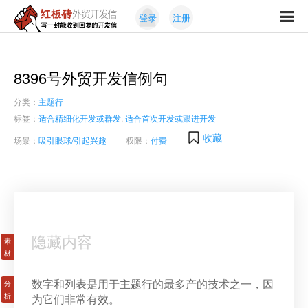
Skip
Skip
登录
注册
to
to
红
primary
content
写
板
navigation
一
砖
封
8396号外贸开发信例句
外
能
贸
分类：
主题行
收
开
发
到
标签：
适合精细化开发或群发
,
适合首次开发或跟进开发
信
回
收藏
场景：
吸引眼球/引起兴趣
权限：
付费
复
的
开
发
信
隐藏内容
数字和列表是用于主题行的最多产的技术之一，因
为它们非常有效。