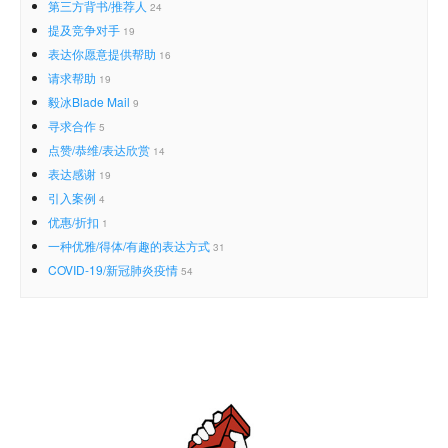
第三方背书/推荐人
24
提及竞争对手
19
表达你愿意提供帮助
16
请求帮助
19
毅冰Blade Mail
9
寻求合作
5
点赞/恭维/表达欣赏
14
表达感谢
19
引入案例
4
优惠/折扣
1
一种优雅/得体/有趣的表达方式
31
COVID-19/新冠肺炎疫情
54