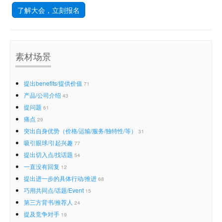
了解大会，立刻报名
素材场景
提出benefits/提供价值
71
产品/公司介绍
43
提问题
61
痛点
29
突出自身优势（价格/运输/服务/独特性/等）
31
吸引眼球/引起兴趣
77
提出切入点/找话题
54
一直没有回复
12
提出进一步的具体行动/推进
68
巧用共同点/话题/Event
15
第三方背书/推荐人
24
提及竞争对手
19