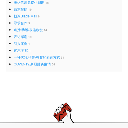
表达你愿意提供帮助
16
请求帮助
19
毅冰Blade Mail
9
寻求合作
5
点赞/恭维/表达欣赏
14
表达感谢
19
引入案例
4
优惠/折扣
1
一种优雅/得体/有趣的表达方式
31
COVID-19/新冠肺炎疫情
54