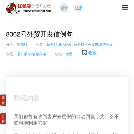
Skip
Skip
登录
注册
to
to
红
primary
content
写
板
navigation
一
砖
封
8362号外贸开发信例句
外
能
贸
分类：
主题行
标签：
适合精细化开发
,
适合首次开发或跟进开发
收
开
发
到
收藏
场景：
吸引眼球/引起兴趣
权限：
付费
信
回
复
的
开
发
信
隐藏内容
我们都曾有收到客户去度假的自动回复，为什么不
聪明地利用它呢!