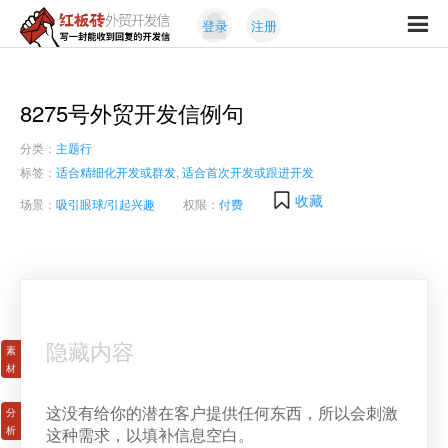
Skip
Skip
登录
注册
to
to
红
primary
content
写
板
navigation
一
砖
封
8275号外贸开发信例句
外
能
贸
分类：
主题行
收
开
发
到
标签：
适合精细化开发或群发
,
适合首次开发或跟进开发
信
回
收藏
场景：
吸引眼球/引起兴趣
权限：
付费
复
的
开
发
信
隐藏内容
这没有给你的潜在客户提供任何东西，所以会刺激
这种需求，以填补信息空白。