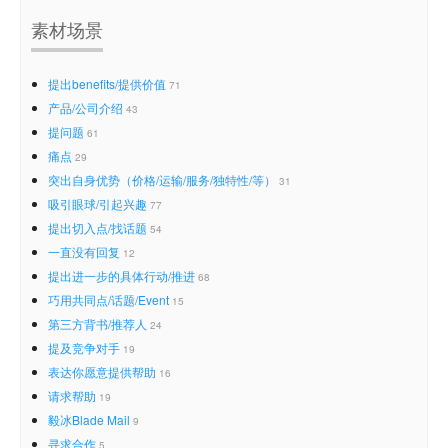
素材场景
提出benefits/提供价值
71
产品/公司介绍
43
提问题
61
痛点
29
突出自身优势（价格/运输/服务/独特性/等）
31
吸引眼球/引起兴趣
77
提出切入点/找话题
54
一直没有回复
12
提出进一步的具体行动/推进
68
巧用共同点/话题/Event
15
第三方背书/推荐人
24
提及竞争对手
19
表达你愿意提供帮助
16
请求帮助
19
毅冰Blade Mail
9
寻求合作
5