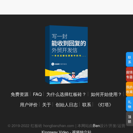
联
系
疫情
专题
我的
收藏
免费资源
FAQ
为什么选择红板砖？
如何开始使用？
礼
用户评价
关于
创始人日志
联系
《灯塔》
物
顶
部
© 2019-2022 红板砖 hongbanzhan.com | 本网站由
Ben
设计/开发/运营
Kingsway Video - 视频独立站