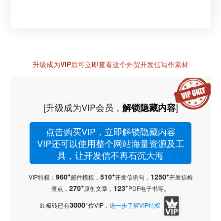
升级成为VIP后可立即查看这个外贸开发信写作素材
[升级成为VIP会员，
]
解锁隐藏内容
点击购买VIP，立即解锁隐藏内容
VIP还可以使用整个网站海量资源及工
具，让开发信不再石沉大海
+
+
+
960
510
1250
VIP特权：
邮件模板，
开发信例句，
开发信检
+
+
270
123
查点，
原创文章，
PDF电子书等。
+
3000
红板砖已有
位VIP，
进一步了解VIP特权