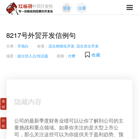
Skip
Skip
登录
注册
to
to
红
primary
content
写
板
navigation
一
砖
封
8217号外贸开发信例句
外
能
贸
分类：
开场白
标签：
适合精细化开发
,
适合首次开发
收
开
发
到
收藏
场景：
提出切入点/找话题
权限：
付费
信
回
复
的
开
发
信
隐藏内容
公司的最新季度财务业绩可以让你了解到公司的主
要挑战和重点领域。如果你关注的是大型上市公
司，那么关注这些可以为你提供关于盈利趋势、预