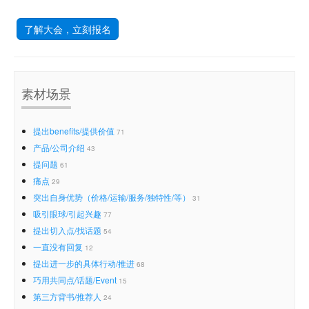
了解大会，立刻报名
素材场景
提出benefits/提供价值
71
产品/公司介绍
43
提问题
61
痛点
29
突出自身优势（价格/运输/服务/独特性/等）
31
吸引眼球/引起兴趣
77
提出切入点/找话题
54
一直没有回复
12
提出进一步的具体行动/推进
68
巧用共同点/话题/Event
15
第三方背书/推荐人
24