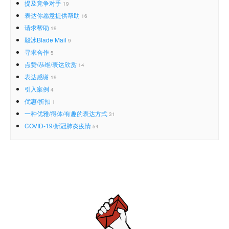
提及竞争对手
19
表达你愿意提供帮助
16
请求帮助
19
毅冰Blade Mail
9
寻求合作
5
点赞/恭维/表达欣赏
14
表达感谢
19
引入案例
4
优惠/折扣
1
一种优雅/得体/有趣的表达方式
31
COVID-19/新冠肺炎疫情
54