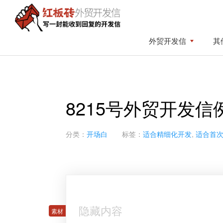
Skip
Skip
to
to
primary
content
红
写
外贸开发信
其
板
navigation
一
砖
封
外
贸
能
开
收
发
8215号外贸开发信
到
信
回
复
分类：
开场白
标签：
适合精细化开发
,
适合首
的
开
发
信
隐藏内容