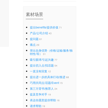
素材场景
提出benefits/提供价值
71
产品/公司介绍
43
提问题
61
痛点
29
突出自身优势（价格/运输/服务/独
特性/等）
31
吸引眼球/引起兴趣
77
提出切入点/找话题
54
一直没有回复
12
提出进一步的具体行动/推进
68
巧用共同点/话题/Event
15
第三方背书/推荐人
24
提及竞争对手
19
表达你愿意提供帮助
16
请求帮助
19