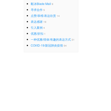
毅冰Blade Mail
9
寻求合作
5
点赞/恭维/表达欣赏
14
表达感谢
19
引入案例
4
优惠/折扣
1
一种优雅/得体/有趣的表达方式
31
COVID-19/新冠肺炎疫情
54