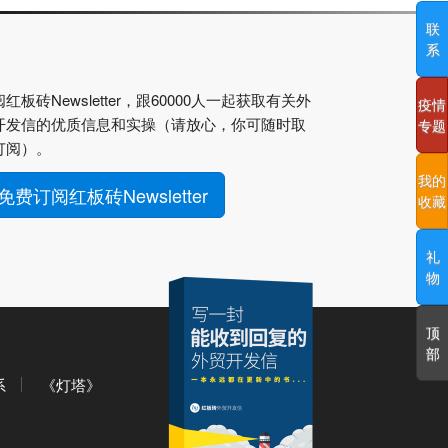
联
系
红板砖Newsletter，跟60000人一起获取有关外
疫情
开发信的优质信息和实操（请放心，你可随时取
专题
订阅）。
我的
免费订阅红板砖Newsletter
收藏
礼
物
顶
部
系
《灯塔》