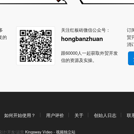
多
关注红板砖微信公众号：
订阅
复的
贸
hongbanzhuan
消
跟60000人一起获取外贸开发
信的资源及实操。
如何开始使用？
用户评价
关于
创始人日志
联
设计/开发/运营
Kingsway Video - 视频独立站