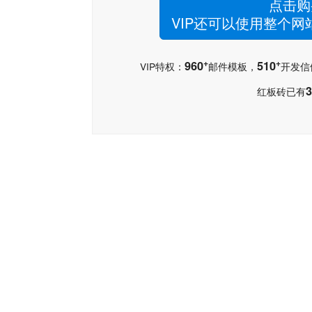
点击购
VIP还可以使用整个
+
+
960
510
VIP特权：
邮件模板，
开发信
3
红板砖已有