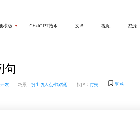
他模板
ChatGPT指令
文章
视频
资源
例句
收藏
次开发
场景：
提出切入点/找话题
权限：
付费