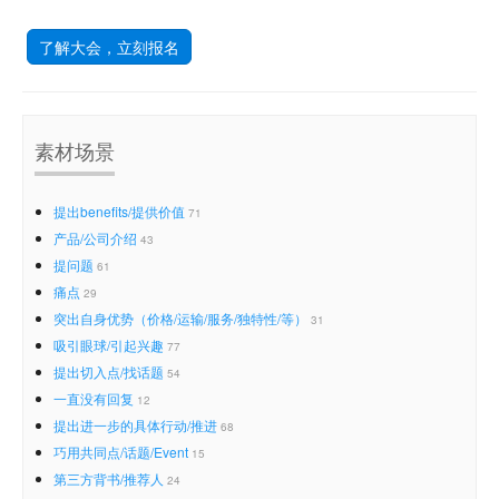
了解大会，立刻报名
素材场景
提出benefits/提供价值
71
产品/公司介绍
43
提问题
61
痛点
29
突出自身优势（价格/运输/服务/独特性/等）
31
吸引眼球/引起兴趣
77
提出切入点/找话题
54
一直没有回复
12
提出进一步的具体行动/推进
68
巧用共同点/话题/Event
15
第三方背书/推荐人
24