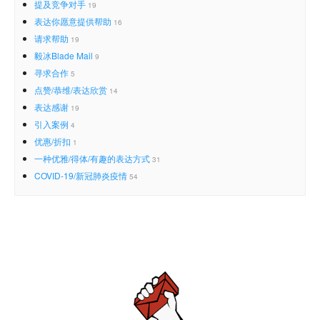
提及竞争对手
19
表达你愿意提供帮助
16
请求帮助
19
毅冰Blade Mail
9
寻求合作
5
点赞/恭维/表达欣赏
14
表达感谢
19
引入案例
4
优惠/折扣
1
一种优雅/得体/有趣的表达方式
31
COVID-19/新冠肺炎疫情
54