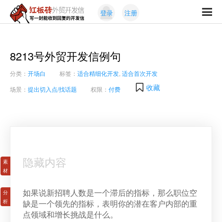
Skip
Skip
登录
注册
to
to
红
primary
content
写
板
navigation
一
砖
封
8213号外贸开发信例句
外
能
贸
分类：
开场白
标签：
适合精细化开发
,
适合首次开发
收
开
发
到
收藏
场景：
提出切入点/找话题
权限：
付费
信
回
复
的
开
发
信
隐藏内容
如果说新招聘人数是一个滞后的指标，那么职位空
缺是一个领先的指标，表明你的潜在客户内部的重
点领域和增长挑战是什么。