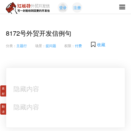
Skip
Skip
登录
注册
to
to
红
primary
content
写
板
navigation
一
砖
封
8172号外贸开发信例句
外
能
贸
收
开
收藏
分类：
主题行
场景：
提问题
权限：
付费
发
到
信
回
复
的
开
发
隐藏内容
信
隐藏内容