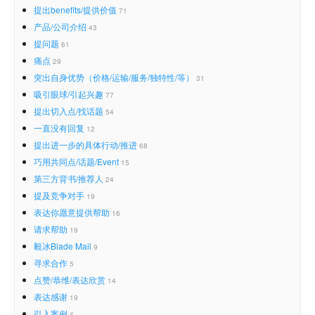
提出benefits/提供价值
71
产品/公司介绍
43
提问题
61
痛点
29
突出自身优势（价格/运输/服务/独特性/等）
31
吸引眼球/引起兴趣
77
提出切入点/找话题
54
一直没有回复
12
提出进一步的具体行动/推进
68
巧用共同点/话题/Event
15
第三方背书/推荐人
24
提及竞争对手
19
表达你愿意提供帮助
16
请求帮助
19
毅冰Blade Mail
9
寻求合作
5
点赞/恭维/表达欣赏
14
表达感谢
19
引入案例
4