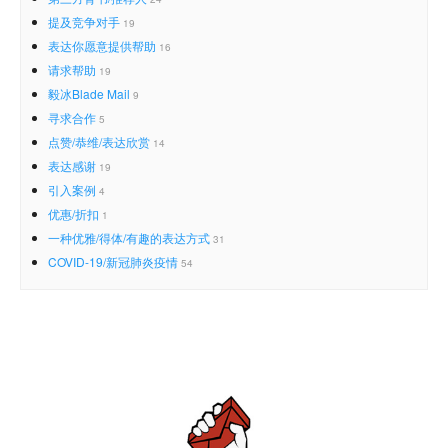
提及竞争对手
19
表达你愿意提供帮助
16
请求帮助
19
毅冰Blade Mail
9
寻求合作
5
点赞/恭维/表达欣赏
14
表达感谢
19
引入案例
4
优惠/折扣
1
一种优雅/得体/有趣的表达方式
31
COVID-19/新冠肺炎疫情
54