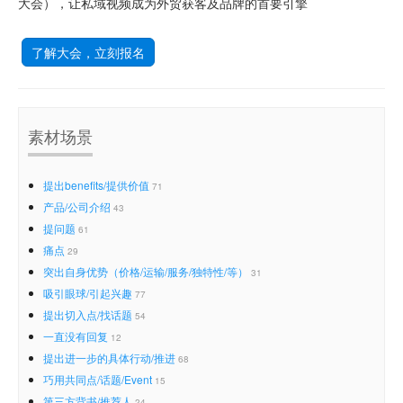
大会），让私域视频成为外贸获客及品牌的首要引擎
了解大会，立刻报名
素材场景
提出benefits/提供价值
71
产品/公司介绍
43
提问题
61
痛点
29
突出自身优势（价格/运输/服务/独特性/等）
31
吸引眼球/引起兴趣
77
提出切入点/找话题
54
一直没有回复
12
提出进一步的具体行动/推进
68
巧用共同点/话题/Event
15
第三方背书/推荐人
24