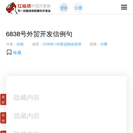
Skip
Skip
登录
注册
to
to
红
primary
content
写
板
navigation
一
砖
封
6838号外贸开发信例句
外
能
贸
分类：
结尾
场景：
COVID-19/新冠肺炎疫情
权限：
付费
收
开
发
到
收藏
信
回
复
的
开
发
信
隐藏内容
隐藏内容