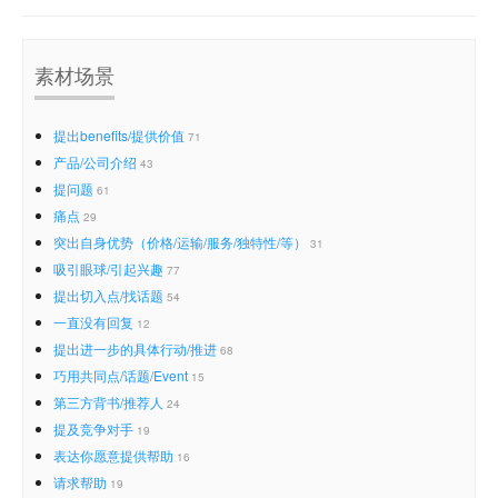
素材场景
提出benefits/提供价值
71
产品/公司介绍
43
提问题
61
痛点
29
突出自身优势（价格/运输/服务/独特性/等）
31
吸引眼球/引起兴趣
77
提出切入点/找话题
54
一直没有回复
12
提出进一步的具体行动/推进
68
巧用共同点/话题/Event
15
第三方背书/推荐人
24
提及竞争对手
19
表达你愿意提供帮助
16
请求帮助
19