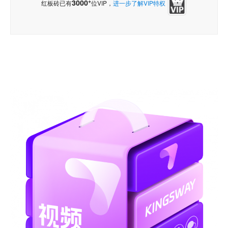
+
3000
红板砖已有
位VIP，
进一步了解VIP特权