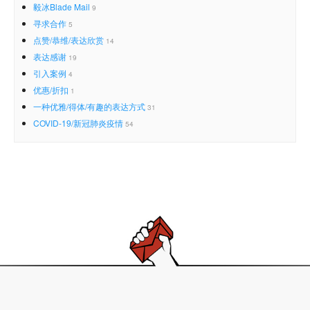
毅冰Blade Mail
9
寻求合作
5
点赞/恭维/表达欣赏
14
表达感谢
19
引入案例
4
优惠/折扣
1
一种优雅/得体/有趣的表达方式
31
COVID-19/新冠肺炎疫情
54