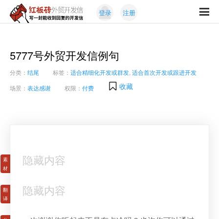
Skip
Skip
登录
注册
to
to
红
primary
content
写
板
navigation
一
砖
封
5777号外贸开发信例句
外
能
贸
分类：
结尾
标签：
适合精细化开发或群发
,
适合首次开发或跟进开发
收
开
发
到
收藏
场景：
表达感谢
权限：
付费
信
回
复
的
开
发
信
隐藏内容
隐藏内容