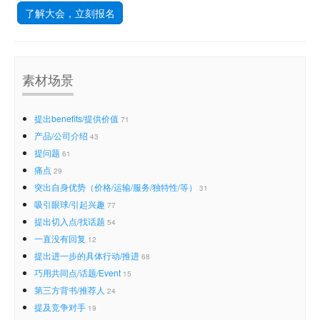
了解大会，立刻报名
素材场景
提出benefits/提供价值
71
产品/公司介绍
43
提问题
61
痛点
29
突出自身优势（价格/运输/服务/独特性/等）
31
吸引眼球/引起兴趣
77
提出切入点/找话题
54
一直没有回复
12
提出进一步的具体行动/推进
68
巧用共同点/话题/Event
15
第三方背书/推荐人
24
提及竞争对手
19