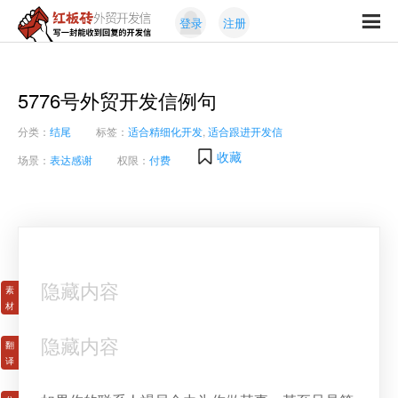
Skip
Skip
登录
注册
to
to
红
primary
content
写
板
navigation
一
砖
封
5776号外贸开发信例句
外
能
贸
分类：
结尾
标签：
适合精细化开发
,
适合跟进开发信
收
开
发
到
收藏
场景：
表达感谢
权限：
付费
信
回
复
的
开
发
信
隐藏内容
隐藏内容