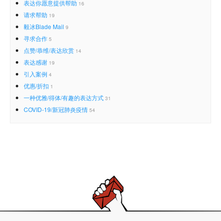
表达你愿意提供帮助
16
请求帮助
19
毅冰Blade Mail
9
寻求合作
5
点赞/恭维/表达欣赏
14
表达感谢
19
引入案例
4
优惠/折扣
1
一种优雅/得体/有趣的表达方式
31
COVID-19/新冠肺炎疫情
54