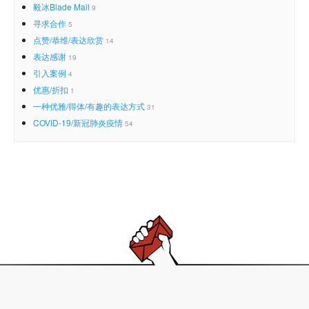
毅冰Blade Mail
9
寻求合作
5
点赞/恭维/表达欣赏
14
表达感谢
19
引入案例
4
优惠/折扣
1
一种优雅/得体/有趣的表达方式
31
COVID-19/新冠肺炎疫情
54