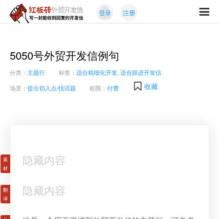
Skip
Skip
登录
注册
to
to
红
primary
content
写
板
navigation
一
砖
封
5050号外贸开发信例句
外
能
贸
分类：
主题行
标签：
适合精细化开发
,
适合跟进开发信
收
开
发
到
收藏
场景：
提出切入点/找话题
权限：
付费
信
回
复
的
开
发
信
隐藏内容
隐藏内容