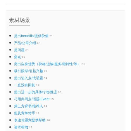
素材场景
提出benefits/提供价值
71
产品/公司介绍
43
提问题
61
痛点
29
突出自身优势（价格/运输/服务/独特性/等）
31
吸引眼球/引起兴趣
77
提出切入点/找话题
54
一直没有回复
12
提出进一步的具体行动/推进
68
巧用共同点/话题/Event
15
第三方背书/推荐人
24
提及竞争对手
19
表达你愿意提供帮助
16
请求帮助
19