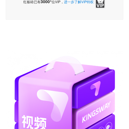
+
3000
红板砖已有
位VIP，
进一步了解VIP特权