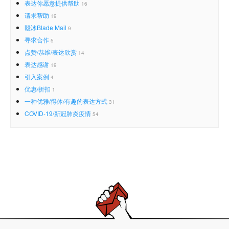
表达你愿意提供帮助
16
请求帮助
19
毅冰Blade Mail
9
寻求合作
5
点赞/恭维/表达欣赏
14
表达感谢
19
引入案例
4
优惠/折扣
1
一种优雅/得体/有趣的表达方式
31
COVID-19/新冠肺炎疫情
54