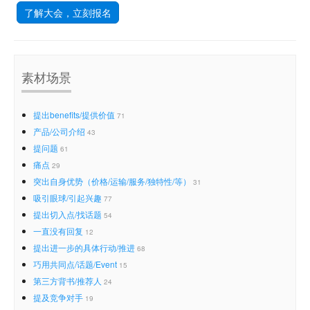
了解大会，立刻报名
素材场景
提出benefits/提供价值
71
产品/公司介绍
43
提问题
61
痛点
29
突出自身优势（价格/运输/服务/独特性/等）
31
吸引眼球/引起兴趣
77
提出切入点/找话题
54
一直没有回复
12
提出进一步的具体行动/推进
68
巧用共同点/话题/Event
15
第三方背书/推荐人
24
提及竞争对手
19