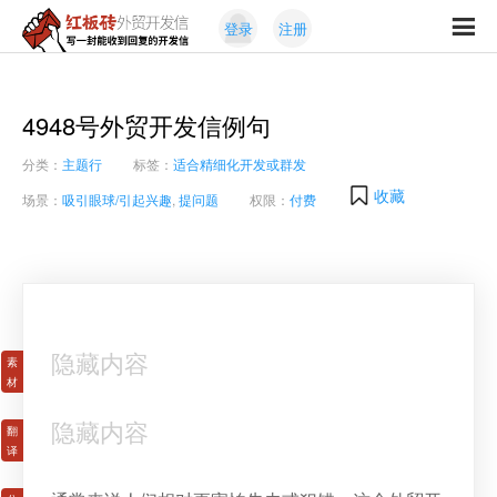
Skip
Skip
登录
注册
to
to
红
primary
content
写
板
navigation
一
砖
封
4948号外贸开发信例句
外
能
贸
分类：
主题行
标签：
适合精细化开发或群发
收
开
发
到
收藏
场景：
吸引眼球/引起兴趣
,
提问题
权限：
付费
信
回
复
的
开
发
信
隐藏内容
隐藏内容