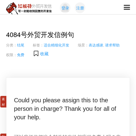
Skip
Skip
登录
注册
to
to
红
primary
content
写
板
navigation
一
砖
封
4084号外贸开发信例句
外
能
贸
分类：
结尾
标签：
适合精细化开发
场景：
表达感谢
,
请求帮助
收
开
发
到
收藏
权限：
免费
信
回
复
的
开
发
信
Could you please assign this to the
person in charge? Thank you for all of
your help.