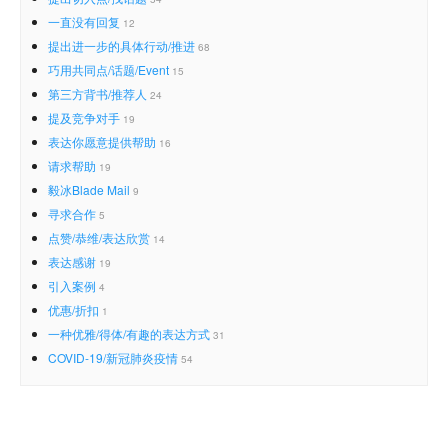
一直没有回复
12
提出进一步的具体行动/推进
68
巧用共同点/话题/Event
15
第三方背书/推荐人
24
提及竞争对手
19
表达你愿意提供帮助
16
请求帮助
19
毅冰Blade Mail
9
寻求合作
5
点赞/恭维/表达欣赏
14
表达感谢
19
引入案例
4
优惠/折扣
1
一种优雅/得体/有趣的表达方式
31
COVID-19/新冠肺炎疫情
54