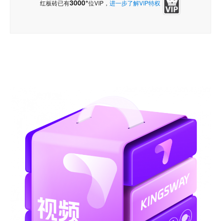
+
3000
红板砖已有
位VIP，
进一步了解VIP特权