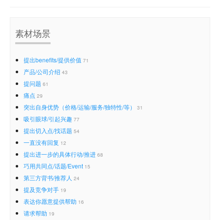
素材场景
提出benefits/提供价值
71
产品/公司介绍
43
提问题
61
痛点
29
突出自身优势（价格/运输/服务/独特性/等）
31
吸引眼球/引起兴趣
77
提出切入点/找话题
54
一直没有回复
12
提出进一步的具体行动/推进
68
巧用共同点/话题/Event
15
第三方背书/推荐人
24
提及竞争对手
19
表达你愿意提供帮助
16
请求帮助
19