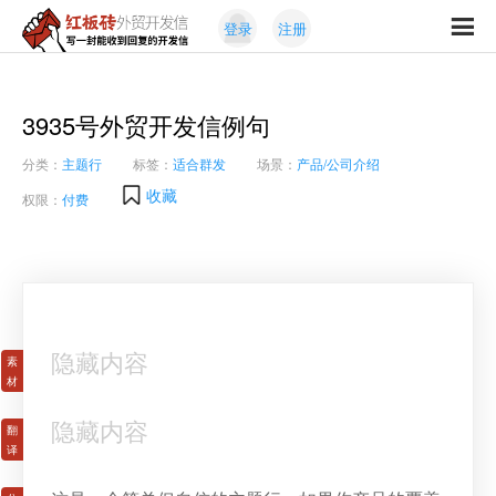
Skip
Skip
登录
注册
to
to
红
primary
content
写
板
navigation
一
砖
封
3935号外贸开发信例句
外
能
贸
分类：
主题行
标签：
适合群发
场景：
产品/公司介绍
收
开
发
到
收藏
权限：
付费
信
回
复
的
开
发
信
隐藏内容
隐藏内容