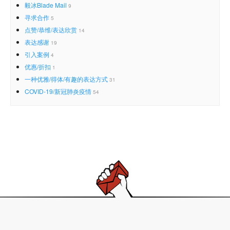
毅冰Blade Mail
9
寻求合作
5
点赞/恭维/表达欣赏
14
表达感谢
19
引入案例
4
优惠/折扣
1
一种优雅/得体/有趣的表达方式
31
COVID-19/新冠肺炎疫情
54