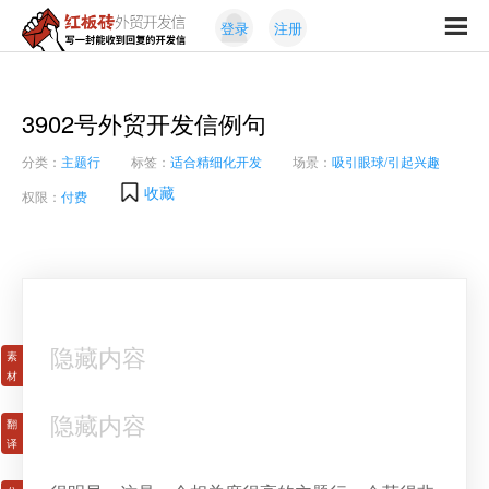
Skip
Skip
登录
注册
to
to
红
primary
content
写
板
navigation
一
砖
封
3902号外贸开发信例句
外
能
贸
分类：
主题行
标签：
适合精细化开发
场景：
吸引眼球/引起兴趣
收
开
发
到
收藏
权限：
付费
信
回
复
的
开
发
信
隐藏内容
隐藏内容