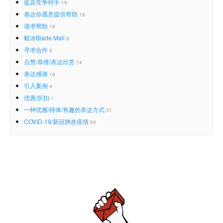
提及竞争对手
19
表达你愿意提供帮助
16
请求帮助
19
毅冰Blade Mail
9
寻求合作
5
点赞/恭维/表达欣赏
14
表达感谢
19
引入案例
4
优惠/折扣
1
一种优雅/得体/有趣的表达方式
31
COVID-19/新冠肺炎疫情
54