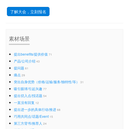
了解大会，立刻报名
素材场景
提出benefits/提供价值
71
产品/公司介绍
43
提问题
61
痛点
29
突出自身优势（价格/运输/服务/独特性/等）
31
吸引眼球/引起兴趣
77
提出切入点/找话题
54
一直没有回复
12
提出进一步的具体行动/推进
68
巧用共同点/话题/Event
15
第三方背书/推荐人
24