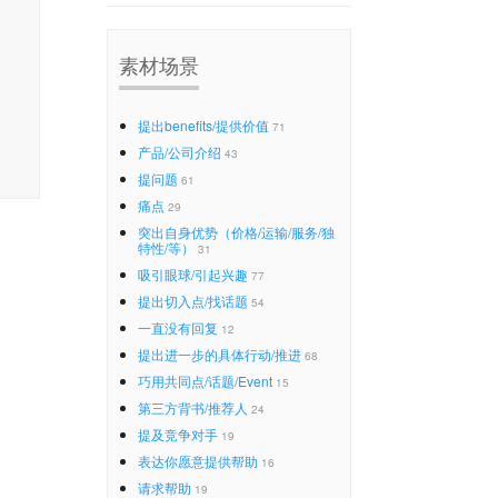
素材场景
提出benefits/提供价值
71
产品/公司介绍
43
提问题
61
痛点
29
突出自身优势（价格/运输/服务/独
特性/等）
31
吸引眼球/引起兴趣
77
提出切入点/找话题
54
一直没有回复
12
提出进一步的具体行动/推进
68
巧用共同点/话题/Event
15
第三方背书/推荐人
24
提及竞争对手
19
表达你愿意提供帮助
16
请求帮助
19