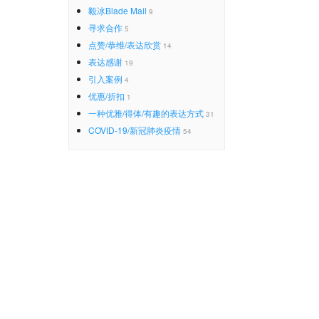
毅冰Blade Mail
9
寻求合作
5
点赞/恭维/表达欣赏
14
表达感谢
19
引入案例
4
优惠/折扣
1
一种优雅/得体/有趣的表达方式
31
COVID-19/新冠肺炎疫情
54