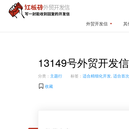
Skip
Skip
to
to
primary
content
红
写
外贸开发信
其
板
navigation
一
砖
封
外
贸
能
开
收
发
13149号外贸开发
到
信
回
复
分类：
主题行
标签：
适合精细化开发
,
适合首
的
收藏
开
发
信