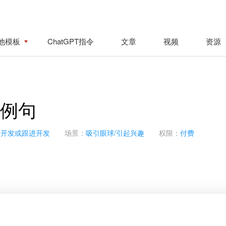
他模板
ChatGPT指令
文章
视频
资源
信例句
次开发或跟进开发
场景：
吸引眼球/引起兴趣
权限：
付费