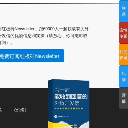
联
系
红板砖Newsletter，跟60000人一起获取有关外
疫情
开发信的优质信息和实操（请放心，你可随时取
专题
订阅）。
我的
免费订阅红板砖Newsletter
收藏
礼
物
顶
部
系
《灯塔》