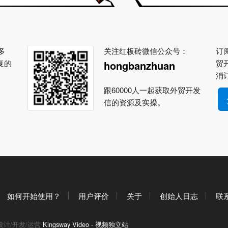
多
关注红板砖微信公众号：
订阅
复的
贸
hongbanzhuan
消
跟60000人一起获取外贸开发
信的资源及实操。
如何开始使用？
用户评价
关于
创始人日志
联
设计/开发/运营
Kingsway Video - 视频独立站