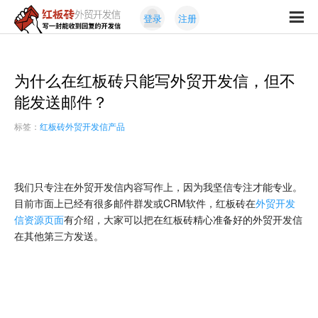
Skip
Skip
登录
注册
to
to
红
primary
content
写
板
navigation
一
砖
封
为什么在红板砖只能写外贸开发信，但不
外
能
贸
能发送邮件？
收
开
发
到
标签：
红板砖外贸开发信产品
信
回
复
的
我们只专注在外贸开发信内容写作上，因为我坚信专注才能专业。
开
目前市面上已经有很多邮件群发或CRM软件，红板砖在
外贸开发
发
信资源页面
有介绍，大家可以把在红板砖精心准备好的外贸开发信
信
在其他第三方发送。