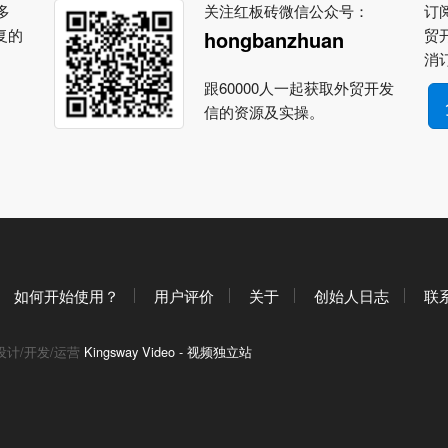
多
关注红板砖微信公众号：
订阅
复的
贸
hongbanzhuan
消
跟60000人一起获取外贸开发
信的资源及实操。
如何开始使用？
用户评价
关于
创始人日志
联
设计/开发/运营
Kingsway Video - 视频独立站