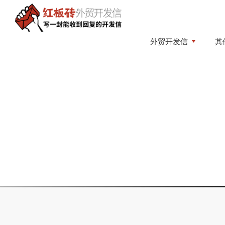
Skip
Skip
to
to
primary
content
红
写
外贸开发信
其
板
navigation
一
砖
封
外
贸
能
开
收
发
到
信
回
复
的
开
发
信