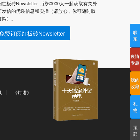
红板砖Newsletter，跟60000人一起获取有关外
开发信的优质信息和实操（请放心，你可随时取
订阅）。
免费订阅红板砖Newsletter
联
系
疫情
专题
我的
收藏
系
《灯塔》
礼
物
顶
部