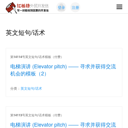
Skip
Skip
登录
注册
to
to
红
primary
content
写
板
navigation
一
砖
封
英文短句/话术
外
能
贸
收
开
发
到
信
回
第
号英文短句/话术模板（付费）
14114
复
电梯演讲 (Elevator pitch) —— 寻求并获得交流
的
机会的模板（2）
开
发
分类：
英文短句/话术
信
第
号英文短句/话术模板（付费）
14113
电梯演讲 (Elevator pitch) —— 寻求并获得交流