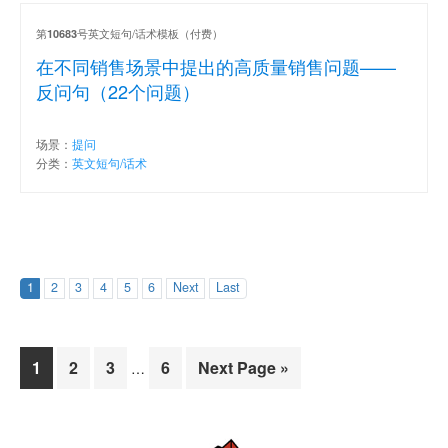
第
号英文短句/话术模板（付费）
10683
在不同销售场景中提出的高质量销售问题——
反问句（22个问题）
场景：
提问
分类：
英文短句/话术
1
2
3
4
5
6
Next
Last
Page
Page
Page
Page
1
2
3
6
Next Page »
…